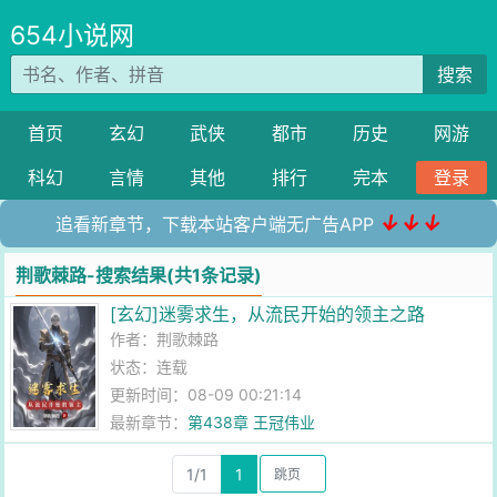
654小说网
搜索
首页
玄幻
武侠
都市
历史
网游
科幻
言情
其他
排行
完本
登录
↓↓↓
追看新章节，下载本站客户端无广告APP
荆歌棘路-搜索结果(共1条记录)
[玄幻]迷雾求生，从流民开始的领主之路
作者：
荆歌棘路
状态：连载
更新时间：08-09 00:21:14
最新章节：
第438章 王冠伟业
1/1
1