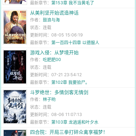
最新章节：
第153章 我不当黄毛了
从美利坚开始谎造神话
作者：
鼓浪与海
状态：连载
更新时间：08-05 15:06:19
最新章节：
第一百四十四章 以德服人
游戏入侵：从梦境开始
作者：
吃肥肥00
状态：连载
更新时间：07-21 23:54:12
最新章节：
第102章 我要验尸。
斗罗绝世：多情剑客无情剑
作者：
林子哟
状态：连载
更新时间：08-06 11:07:13
最新章节：
第103章 龙逍遥和叶夕水
四合院：开局三拳打碎众禽享福梦！