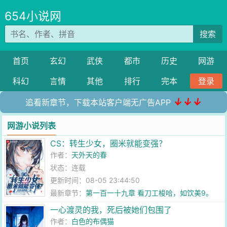
654小说网
搜索
首页
玄幻
武侠
都市
历史
网游
科幻
言情
其他
排行
完本
登录
↓↓↓
追看新章节，下载本站客户端无广告APP
网游小说列表
CS：转生少女，圈米就能变强？
作者：
天外天的春
状态：连载
更新时间：08-05 23:44:50
最新章节：
第一百一十九章 看刀工梭哈，如饮美9。
一心渡灵的我，死后被她们包围了
作者：
白色的布偶猫