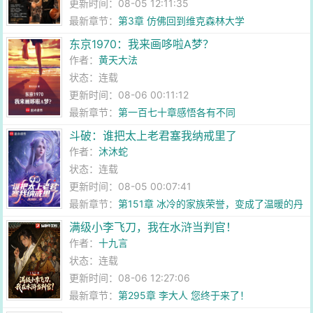
更新时间：08-05 12:11:35
最新章节：
第3章 仿佛回到维克森林大学
东京1970：我来画哆啦A梦？
作者：
黄天大法
状态：连载
更新时间：08-06 00:11:12
最新章节：
第一百七十章感悟各有不同
斗破：谁把太上老君塞我纳戒里了
作者：
沐沐蛇
状态：连载
更新时间：08-05 00:07:41
最新章节：
第151章 冰冷的家族荣誉，变成了温暖的丹
药；韩池：我女婿有斗帝之姿！
满级小李飞刀，我在水浒当判官！
作者：
十九言
状态：连载
更新时间：08-06 12:27:06
最新章节：
第295章 李大人 您终于来了！