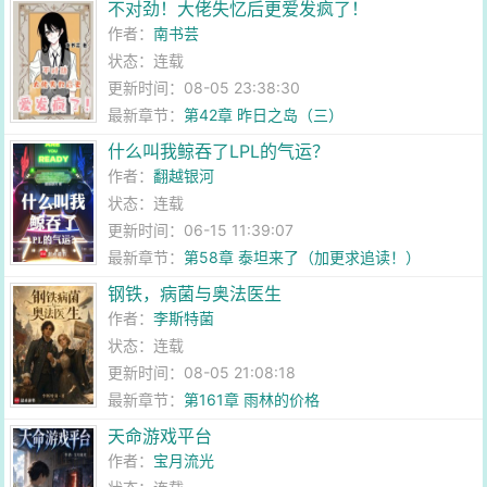
不对劲！大佬失忆后更爱发疯了！
作者：
南书芸
状态：连载
更新时间：08-05 23:38:30
最新章节：
第42章 昨日之岛（三）
什么叫我鲸吞了LPL的气运？
作者：
翻越银河
状态：连载
更新时间：06-15 11:39:07
最新章节：
第58章 泰坦来了（加更求追读！）
钢铁，病菌与奥法医生
作者：
李斯特菌
状态：连载
更新时间：08-05 21:08:18
最新章节：
第161章 雨林的价格
天命游戏平台
作者：
宝月流光