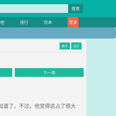
搜索
其他
排行
完本
登录
换手
关灯
下一章
不知道了，不过，他觉得这占了很大