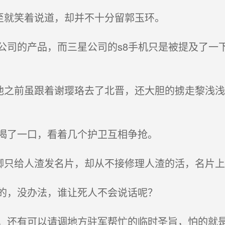
至就笑着说道，却并不十分留郭玉环。
司的产品，而三星公司的s8手机只是被提及了一
他之前虽跟着谢璎珞去了北晋，还大胆的掳走黎浅
喝了一口，看着几个护卫互相争抢。
卿只给人渣发名片，却从不接修理人渣的活，名片
的，没办法，谁让死人不会说话呢？
还有可以请调地方驻军帮忙的临时圣旨，怕的就