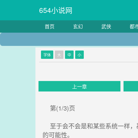
654小说网
首页
玄幻
武侠
都
字体
大
中
小
上一章
第(1/3)页
至于会不会是和某些系统一样，基
的可能性。