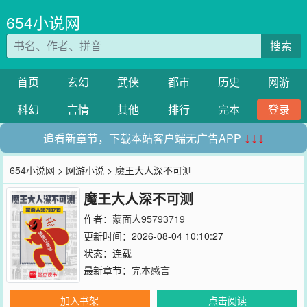
654小说网
搜索
首页
玄幻
武侠
都市
历史
网游
科幻
言情
其他
排行
完本
登录
追看新章节，下载本站客户端无广告APP
↓↓↓
654小说网
>
网游小说
> 魔王大人深不可测
魔王大人深不可测
作者：
蒙面人95793719
更新时间：2026-08-04 10:10:27
状态：连载
最新章节：
完本感言
加入书架
点击阅读