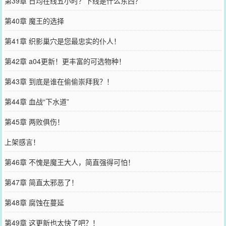
第39章 日均在线五小时？下线是什么东西？
第40章 魔王的选择
第41章 织影巢穴是您最忠实的仆人！
第42章 a04更新！更丰富的可选物种！
第43章 到底是谁在偷偷崇拜我？！
第44章 血战“下水道”
第45章 两败俱伤！
上架感言！
第46章 不愧是魔王大人，简直强得可怕！
第47章 简直太邪恶了！
第48章 腐蚀在蔓延
第49章 这更新也太快了吧？！