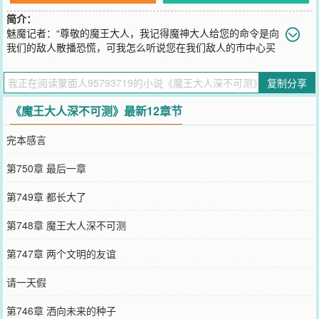
简介：
魅魔记者：“尊敬的魔王大人，我记得魔神大人给您的命令是向
我们的敌人散播恐慌，可我怎么听说您在我们敌人的市中心买
下了一整条街？”罗炎：“愚蠢！战术换家懂不懂？我把人类的城市买
下来，人类不就只能搬到我的地下城去住了？”魅魔记者：“可，可我
复制分享
听说，那些人类听说连魔王大人都去圣城买房，结果非但没有引起恐
慌，反而让圣城的房价翻了一番。”罗炎沾沾自喜说道。“这恰恰说明
《魔王大人深不可测》最新12章节
我的计划是正确的！”与此同时地下城，挖矿的骷髅（玩家）们正在嚷
嚷。“狗策划滚出来！”“说好的神宠、神装、养成、成就、商城、师
完本感言
妹、师姐……系统呢？”“这游戏真就只能挖矿啊？！”
您要是觉得《
魔王大人深不可测
》还不错的话请不要忘记向您QQ群和
第750章 最后一章
微博微信里的朋友推荐哦！
第749章 都长大了
第748章 魔王大人深不可测
第747章 两个文明的友谊
请一天假
第746章 洒向未来的种子