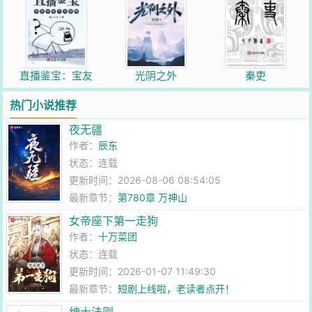
直播鉴宝：宝友
光阴之外
秦吏
你很不对劲啊
热门小说推荐
夜无疆
作者：
辰东
状态：连载
更新时间：2026-08-06 08:54:05
最新章节：
第780章 万神山
女帝座下第一走狗
作者：
十万菜团
状态：连载
更新时间：2026-01-07 11:49:30
最新章节：
短剧上线啦，老读者点开！